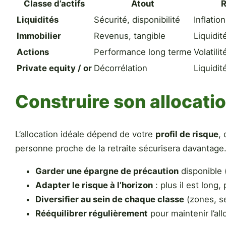
Classe d’actifs
Atout
R
Liquidités
Sécurité, disponibilité
Inflation
Immobilier
Revenus, tangible
Liquidit
Actions
Performance long terme
Volatilit
Private equity / or
Décorrélation
Liquidit
Construire son allocati
L’allocation idéale dépend de votre
profil de risque
,
personne proche de la retraite sécurisera davantage.
Garder une épargne de précaution
disponible 
Adapter le risque à l’horizon
: plus il est long,
Diversifier au sein de chaque classe
(zones, se
Rééquilibrer régulièrement
pour maintenir l’all