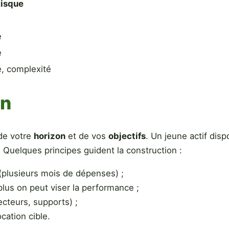
isque
é
é
é, complexité
on
 de votre
horizon
et de vos
objectifs
. Un jeune actif disp
 Quelques principes guident la construction :
(plusieurs mois de dépenses) ;
 plus on peut viser la performance ;
cteurs, supports) ;
ocation cible.