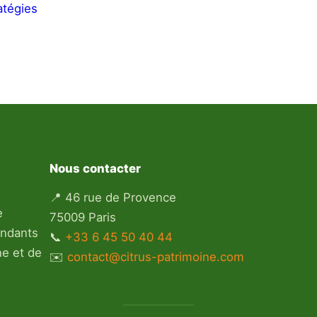
atégies
Nous contacter
📍 46 rue de Provence
e
75009 Paris
endants
📞
+33 6 45 50 40 44
ne et de
✉️
contact@citrus-patrimoine.com